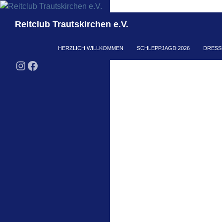
Zum
Inhalt
Suchen
Reitclub Trautskirchen e.V.
springen
HERZLICH WILLKOMMEN
SCHLEPPJAGD 2026
DRESS
Instagram
Facebook