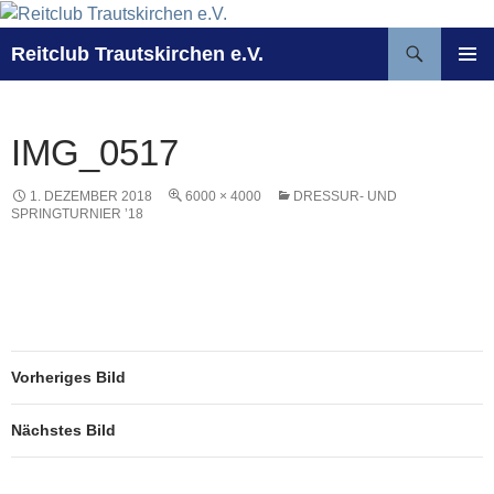
Zum
Inhalt
Suchen
Reitclub Trautskirchen e.V.
springen
PRIMÄR
MENÜ
IMG_0517
1. DEZEMBER 2018
6000 × 4000
DRESSUR- UND
SPRINGTURNIER ’18
Vorheriges Bild
Nächstes Bild